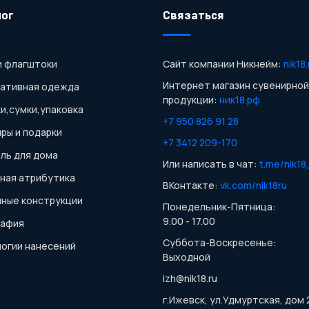
лог
Связаться
и флагштоки
Сайт компании Никнейм:
nik18.
Интернет магазин сувенирной
ративная одежда
продукции:
ник18.рф
и,сумки,упаковка
+7 950 826 91 28
ры и подарки
+7 3412 209-170
ль для дома
Или написать в чат:
t.me/nik18
ная атрибутика
ВКонтакте:
vk.com/nik18ru
ные конструкции
Понедельник-Пятница:
9.00 - 17.00
рафия
Суббота-Воскресенье:
огии нанесений
Выходной
izh@nik18.ru
г.Ижевск, ул.Удмуртская, дом 